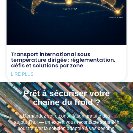
Transport international sous
température dirigée : réglementation,
défis et solutions par zone
LIRE PLUS
Prêt à sécuriser votre
chaîne du froid ?
Demandez votre consultation gratuite dès
aujourd’hui — un expert vous recontacte sous 24h
pour trouver la solution adaptée à vos besoins.