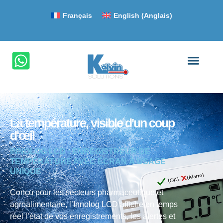
Français
English
(
Anglais
)
La température, visible d'un coup
d'œil
INNOLOG LCD : ENREGISTREUR DE
TEMPÉRATURE AVEC ÉCRAN À USAGE
UNIQUE
Conçu pour les secteurs pharmaceutique et
agroalimentaire, l’Innolog LCD affiche en temps
réel l’état de vos enregistrements, les alertes et