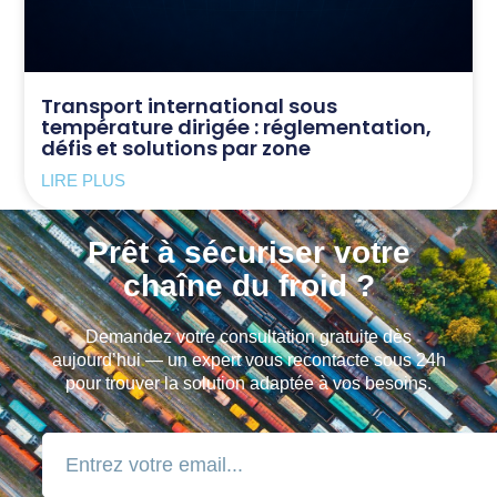
Transport international sous
température dirigée : réglementation,
défis et solutions par zone
LIRE PLUS
Prêt à sécuriser votre
chaîne du froid ?
Demandez votre consultation gratuite dès
aujourd’hui — un expert vous recontacte sous 24h
pour trouver la solution adaptée à vos besoins.